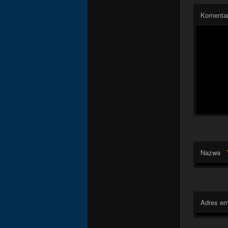
Komenta
Nazwa
Adres em