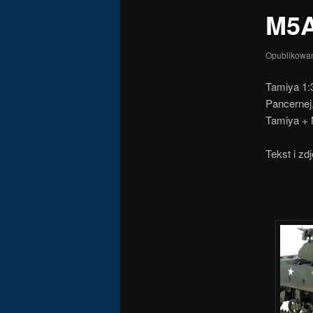
M5A
Opublikowa
Tamiya 1:3
Pancernej
Tamiya + 
Tekst i zd