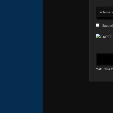
Witryna i
Zapamię
CAPTCHA C