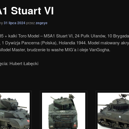
1 Stuart VI
ny
31 lipca 2024
przez
zegeye
5 + kalki Toro Model – M5A1 Stuart VI, 24 Pułk Ułanów, 10 Brygada
, 1 Dywizja Pancerna (Polska), Holandia 1944. Model malowany akry
Model Master, brudzenie to washe MIG’a i oleje VanGogha.
jęcia: Hubert Łabęcki