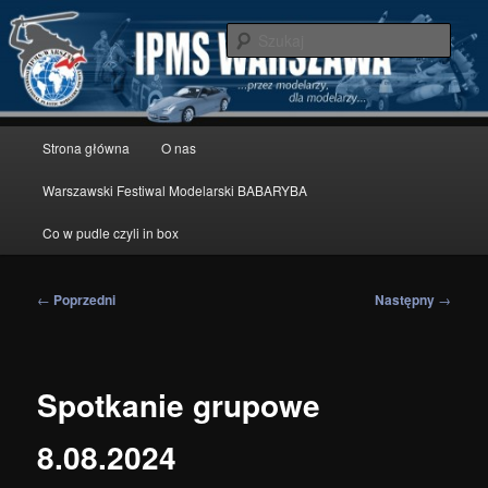
Przeskocz
modelarstwo redukcyjne
do
Szuka
tekstu
IPMS Warszawa
Główne
Strona główna
O nas
menu
Warszawski Festiwal Modelarski BABARYBA
Co w pudle czyli in box
Nawigacja
←
Poprzedni
Następny
→
wpisu
Spotkanie grupowe
8.08.2024