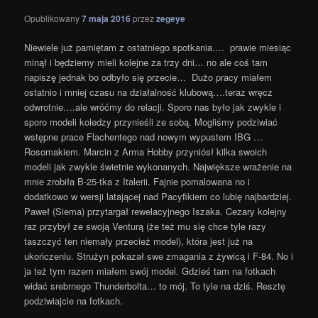
Opublikowany
7 maja 2016
przez
zegeye
Niewiele już pamiętam z ostatniego spotkania…. prawie miesiąc
minął i będziemy mieli kolejne za trzy dni… no ale coś tam
napiszę jednak bo odbyło się przecie… Dużo pracy miałem
ostatnio i mniej czasu na działalność klubową….teraz wręcz
odwrotnie….ale wróćmy do relacji. Sporo nas było jak zwykle i
sporo modeli koledzy przynieśli ze sobą. Mogliśmy podziwiać
wstępne prace Flachentego nad nowym wypustem IBG …
Rosomakiem. Marcin z Arma Hobby przyniósł kilka swoich
modeli jak zwykle świetnie wykonanych. Największe wrażenie na
mnie zrobiła B-25-tka z Italerii. Fajnie pomalowana no i
dodatkowo w wersji latającej nad Pacyfikiem co lubię najbardziej.
Paweł (Siema) przytargał rewelacyjnego Iszaka. Cezary kolejny
raz przybył ze swoją Venturą (że też mu się chce tyle razy
taszczyć ten niemały przecież model), która jest już na
ukończeniu. Strużyn pokazał swe zmagania z żywicą i F-84. No i
ja też tym razem miałem swój model. Gdzieś tam na fotkach
widać srebrnego Thunderbolta… to mój. To tyle na dziś. Resztę
podziwiajcie na fotkach.