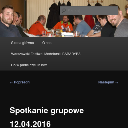
Przeskocz
modelarstwo redukcyjne
do
Szuka
tekstu
IPMS Warszawa
Główne
Strona główna
O nas
menu
Warszawski Festiwal Modelarski BABARYBA
Co w pudle czyli in box
Nawigacja
←
Poprzedni
Następny
→
wpisu
Spotkanie grupowe
12.04.2016