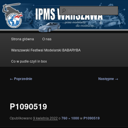
Przeskocz
modelarstwo redukcyjne
do
Szuka
tekstu
IPMS Warszawa
Główne
Strona główna
O nas
menu
Warszawski Festiwal Modelarski BABARYBA
Co w pudle czyli in box
Nawigacja
← Poprzednie
Następne →
po
obrazkach
P1090519
Opublikowano
9 kwietnia 2022
o
760 × 1000
w
P1090519