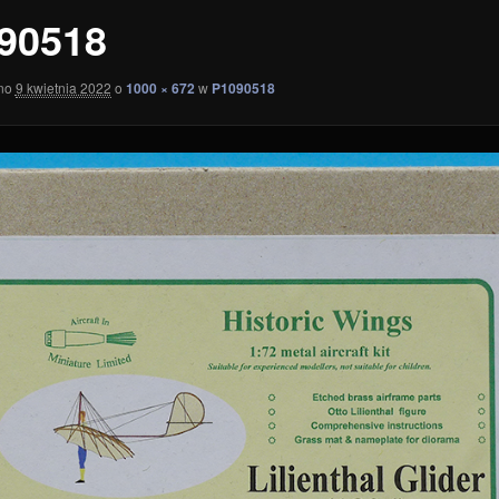
90518
ano
9 kwietnia 2022
o
1000 × 672
w
P1090518