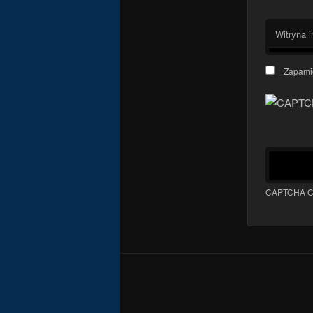
Witryna i
Zapamię
CAPTCHA C