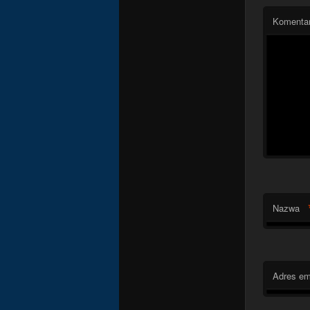
Komenta
Nazwa
Adres em