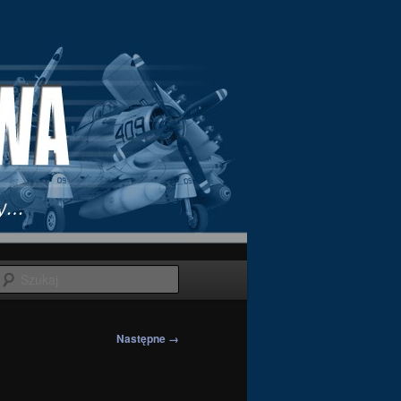
Szukaj
Następne →