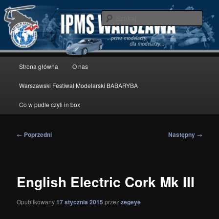
Przeskocz
modelarstwo redukcyjne
do
Szuka
tekstu
IPMS Warszawa
Główne
Strona główna
O nas
menu
Warszawski Festiwal Modelarski BABARYBA
Co w pudle czyli in box
Nawigacja
←
Poprzedni
Następny
→
wpisu
English Electric Cork Mk III
Opublikowany
17 stycznia 2015
przez
zegeye