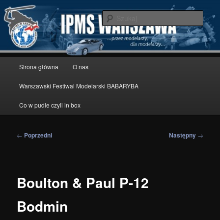
Przeskocz
modelarstwo redukcyjne
do
Szuka
tekstu
IPMS Warszawa
Główne
Strona główna
O nas
menu
Warszawski Festiwal Modelarski BABARYBA
Co w pudle czyli in box
Nawigacja
←
Poprzedni
Następny
→
wpisu
Boulton & Paul P-12
Bodmin