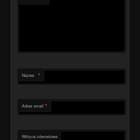
*
Nazwa
*
Adres email
Witryna internetowa