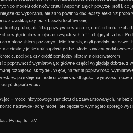
ych do modelu odcinków drutu i wspomnianych powyżej profili, co je
dniejsze do wykonania, ale za to powinno dać lepszy efekt niż próba
ntu z plastiku, czy też z blaszki fototrawionej.
ą trochę grube, ale robią pozytywne wrażenie, choć od dołu trzeba 
ikatne wgłębienia w miejscach wypukłych linii imitujących żebra. Po
 ze statecznikiem poziomym. Mini kadłub, czyli gondola ma nawet i
, ale niestety jej ścianki są dość grube. Model zawiera podstawowe
ak fotele, podłoga czy gródź pomiędzy pilotem a obserwatorem.
dzi o poprawność wymiarową to główne części wyglądają dobrze, z w
 małej rozpiętości skrzydeł. Więcej na temat poprawności wymiarowe
iedzieć po sklejeniu modelu, ponieważ długość i wysokość modelu
erzyć dopiero wtedy.
jąc – model nietypowego samolotu dla zaawansowanych, na bazie
onać naprawdę ładny model, ale będzie to wymagało sporego wysi
tosz Pyzio; fot: ZM