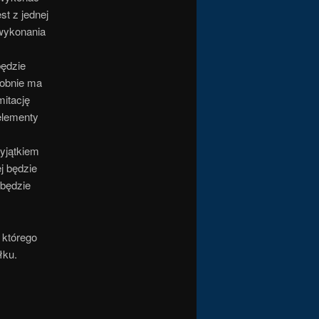
st z jednej
 wykonania
będzie
dobnie ma
mitację
 elementy
yjątkiem
j będzie
 będzie
 którego
łku.