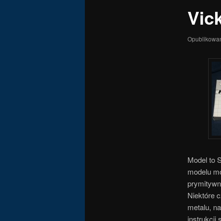
Vic
Opublikowa
Model to 
modelu moż
prymitywn
Niektóre c
metalu, na
instrukcji