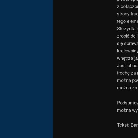
z dołączon
strony tru
tego eleme
Skrzydła s
zrobić del
się sprawa
kratownicy
wnętrza j
Jeśli cho
trochę za
można pow
można zmi
Podsumowu
można wyk
Tekst: Bar