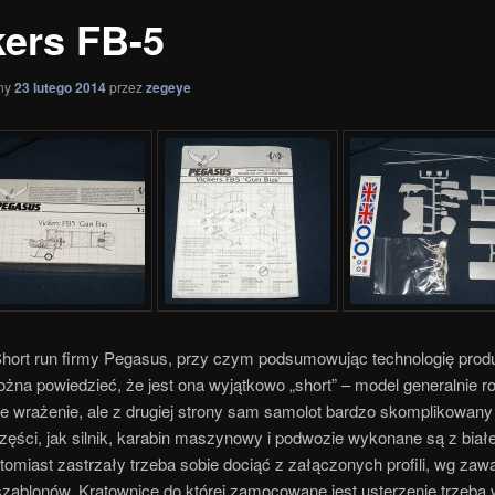
kers FB-5
ny
23 lutego 2014
przez
zegeye
Short run firmy Pegasus, przy czym podsumowując technologię produ
na powiedzieć, że jest ona wyjątkowo „short” – model generalnie ro
e wrażenie, ale z drugiej strony sam samolot bardzo skomplikowany 
zęści, jak silnik, karabin maszynowy i podwozie wykonane są z biał
tomiast zastrzały trzeba sobie dociąć z załączonych profili, wg zaw
 szablonów. Kratownicę do której zamocowane jest usterzenie trzeb