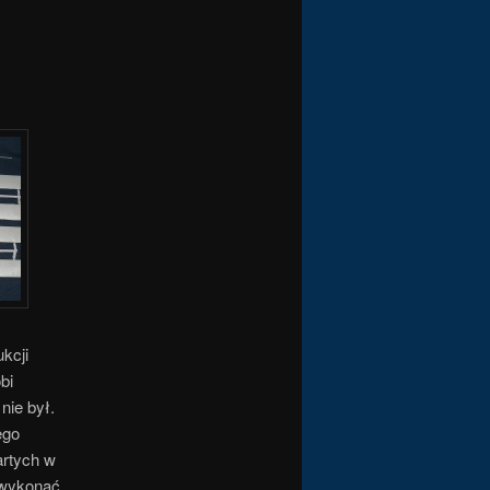
kcji
bi
nie był.
ego
artych w
a wykonać