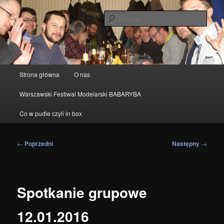
Przeskocz
modelarstwo redukcyjne
do
Szuka
tekstu
IPMS Warszawa
Główne
Strona główna
O nas
menu
Warszawski Festiwal Modelarski BABARYBA
Co w pudle czyli in box
Nawigacja
←
Poprzedni
Następny
→
wpisu
Spotkanie grupowe
12.01.2016