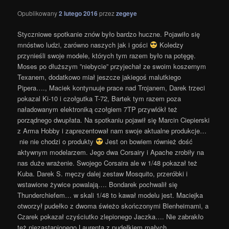
Opublikowany
2 lutego 2016
przez
zegeye
Styczniowe spotkanie znów było bardzo huczne. Pojawiło się
mnóstwo ludzi, zarówno naszych jak i gości
Koledzy
przynieśli swoje modele, których tym razem było na potęgę.
Moses po dłuższym ”niebycie” przyjechał ze swoim koszernym
Texanem, dodatkowo miał jeszcze jakiegoś malutkiego
Pipera…., Maciek kontynuuje prace nad Trojanem, Darek trzeci
pokazal Ki-10 i czołgutka T-72, Bartek tym razem poza
naładowanym elektroniką czołgiem 7TP przywlókł też
porządnego dwupłata. Na spotkaniu pojawił się Marcin Ciepierski
z Arma Hobby i zaprezentował nam swoje aktualne produkcje…
nie nie chodzi o produkty
Jest on bowiem również dość
aktywnym modelarzem. Jego dwa Corsairy i Apache zrobiły na
nas duże wrażenie. Swojego Corsaira ale w 1/48 pokazał też
Kuba. Darek S. męczy dalej zestaw Mosquito, przeróbki i
wstawione żywice powalają…. Bondarek pochwalił się
Thunderchiefem… w skali 1/48 to kawał modelu jest. Maciejka
otworzył pudełko z dwoma świeżo skończonymi Blenheimami, a
Czarek pokazał czyściutko zlepionego Jaczka…. Nie zabrakło
też niezastąpionego Laurenta z pudełkiem małych