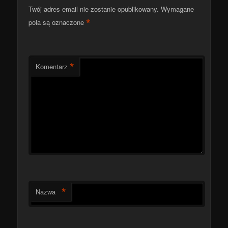
Twój adres email nie zostanie opublikowany.
Wymagane
*
pola są oznaczone
*
Komentarz
*
Nazwa