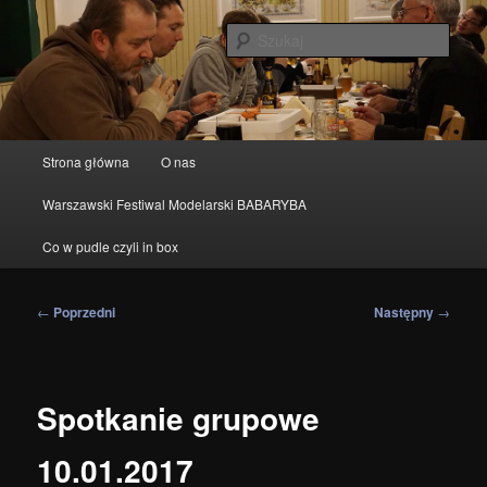
Przeskocz
modelarstwo redukcyjne
do
Szuka
tekstu
IPMS Warszawa
Główne
Strona główna
O nas
menu
Warszawski Festiwal Modelarski BABARYBA
Co w pudle czyli in box
Nawigacja
←
Poprzedni
Następny
→
wpisu
Spotkanie grupowe
10.01.2017