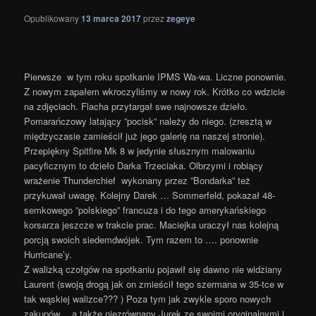
Opublikowany
13 marca 2017
przez
zegeye
Pierwsze w tym roku spotkanie IPMS Wa-wa. Liczne ponownie.
Z nowym zapałem wkroczyliśmy w nowy rok. Krótko co wdzicie
na zdjęciach. Flacha przytargał swe najnowsze dzieło.
Pomarańczowy latający ”pocisk” należy do niego. (zresztą w
międzyczasie zamieścił już jego galerię na naszej stronie).
Przepiękny Spitfire Mk 8 w jedynie słusznym malowaniu
pacyficznym to dzieło Darka Trzeciaka. Olbrzymi i robiący
wrażenie Thunderchief wykonany przez ”Bondarka” też
przykuwał uwagę. Kolejny Darek … Sommerfeld, pokazał 48-
semkowego ”polskiego” francuza i do tego amerykańskiego
korsarza jeszcze w trakcie prac. Maciejka uraczył nas kolejną
porcją swoich siedemdwójek. Tym razem to …. ponownie
Hurricane’y.
Z walizką czołgów na spotkaniu pojawił się dawno nie widziany
Laurent (swoją drogą jak on zmieścił tego szermana w 35-tce w
tak wąskiej walizce??? ) Poza tym jak zwykle sporo nowych
zakupów… a także niezrównany Jurek ze swoimi oryginalnymi i