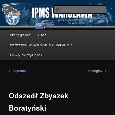
Przeskocz
modelarstwo redukcyjne
do
Szuka
tekstu
IPMS Warszawa
Główne
Strona główna
O nas
menu
Warszawski Festiwal Modelarski BABARYBA
Co w pudle czyli in box
Nawigacja
←
Poprzedni
Następny
→
wpisu
Odszedł Zbyszek
Boratyński