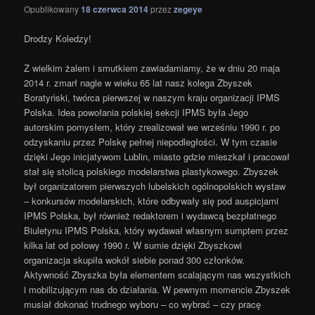
Opublikowany
18 czerwca 2014
przez
zegeye
Drodzy Koledzy!
Z wielkim żalem i smutkiem zawiadamiamy, że w dniu 20 maja
2014 r. zmarł nagle w wieku 65 lat nasz kolega Zbyszek
Boratyński, twórca pierwszej w naszym kraju organizacji IPMS
Polska. Idea powołania polskiej sekcji IPMS była Jego
autorskim pomysłem, który zrealizował we wrześniu 1990 r. po
odzyskaniu przez Polskę pełnej niepodległości. W tym czasie
dzięki Jego inicjatywom Lublin, miasto gdzie mieszkał i pracował
stał się stolicą polskiego modelarstwa plastykowego. Zbyszek
był organizatorem pierwszych lubelskich ogólnopolskich wystaw
– konkursów modelarskich, które odbywały się pod auspicjami
IPMS Polska, był również redaktorem i wydawcą bezpłatnego
Biuletynu IPMS Polska, który wydawał własnym sumptem przez
kilka lat od połowy 1990 r. W sumie dzięki Zbyszkowi
organizacja skupiła wokół siebie ponad 300 członków.
Aktywność Zbyszka była elementem scalającym nas wszystkich
i mobilizującym nas do działania. W pewnym momencie Zbyszek
musiał dokonać trudnego wyboru – co wybrać – czy pracę