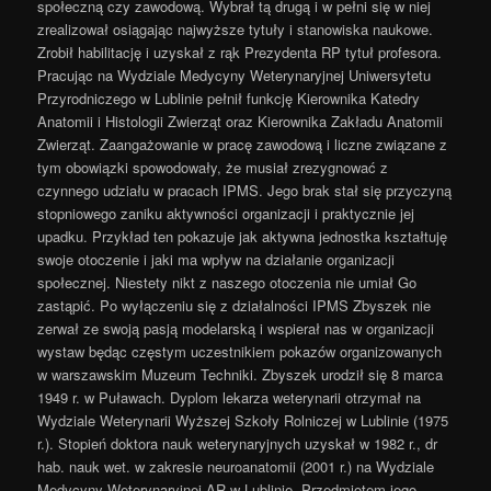
społeczną czy zawodową. Wybrał tą drugą i w pełni się w niej
zrealizował osiągając najwyższe tytuły i stanowiska naukowe.
Zrobił habilitację i uzyskał z rąk Prezydenta RP tytuł profesora.
Pracując na Wydziale Medycyny Weterynaryjnej Uniwersytetu
Przyrodniczego w Lublinie pełnił funkcję Kierownika Katedry
Anatomii i Histologii Zwierząt oraz Kierownika Zakładu Anatomii
Zwierząt. Zaangażowanie w pracę zawodową i liczne związane z
tym obowiązki spowodowały, że musiał zrezygnować z
czynnego udziału w pracach IPMS. Jego brak stał się przyczyną
stopniowego zaniku aktywności organizacji i praktycznie jej
upadku. Przykład ten pokazuje jak aktywna jednostka kształtuję
swoje otoczenie i jaki ma wpływ na działanie organizacji
społecznej. Niestety nikt z naszego otoczenia nie umiał Go
zastąpić. Po wyłączeniu się z działalności IPMS Zbyszek nie
zerwał ze swoją pasją modelarską i wspierał nas w organizacji
wystaw będąc częstym uczestnikiem pokazów organizowanych
w warszawskim Muzeum Techniki. Zbyszek urodził się 8 marca
1949 r. w Puławach. Dyplom lekarza weterynarii otrzymał na
Wydziale Weterynarii Wyższej Szkoły Rolniczej w Lublinie (1975
r.). Stopień doktora nauk weterynaryjnych uzyskał w 1982 r., dr
hab. nauk wet. w zakresie neuroanatomii (2001 r.) na Wydziale
Medycyny Weterynaryjnej AR w Lublinie. Przedmiotem jego