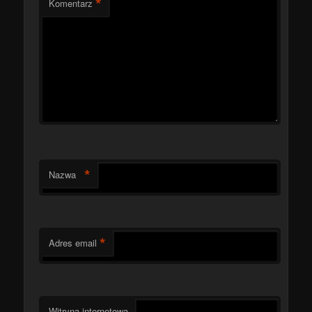
*
Komentarz
*
Nazwa
*
Adres email
Witryna internetowa