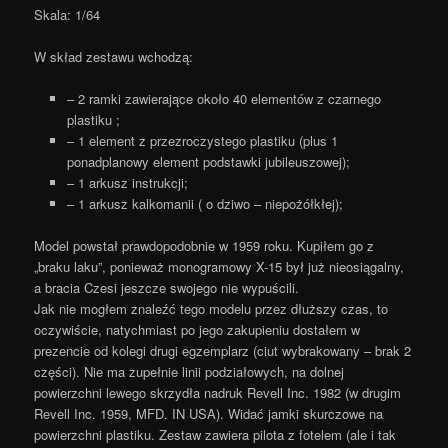
Skala: 1/64
W skład zestawu wchodzą:
– 2 ramki zawierające około 40 elementów z czarnego
plastiku ;
– 1 element z przezroczystego plastiku (plus 1
ponadplanowy element podstawki jubileuszowej);
– 1 arkusz instrukcji;
– 1 arkusz kalkomanii ( o dziwo – niepożółkłej);
Model powstał prawdopodobnie w 1959 roku. Kupiłem go z
„braku laku”, ponieważ monogramowy X-15 był już nieosiągalny,
a bracia Czesi jeszcze swojego nie wypuścili.
Jak nie mogłem znaleźć tego modelu przez dłuższy czas, to
oczywiście, natychmiast po jego zakupieniu dostałem w
prezencie od kolegi drugi egzemplarz (ciut wybrakowany – brak 2
części). Nie ma zupełnie linii podziałowych, na dolnej
powierzchni lewego skrzydła nadruk Revell Inc. 1982 (w drugim
Revell Inc. 1959, MFD. IN USA). Widać jamki skurczowe na
powierzchni plastiku. Zestaw zawiera pilota z fotelem (ale i tak