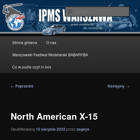
Przeskocz
modelarstwo redukcyjne
do
Szuka
tekstu
IPMS Warszawa
Główne
Strona główna
O nas
menu
Warszawski Festiwal Modelarski BABARYBA
Co w pudle czyli in box
Nawigacja
←
Poprzedni
Następny
→
wpisu
North American X-15
Opublikowany
10 sierpnia 2022
przez
zegeye