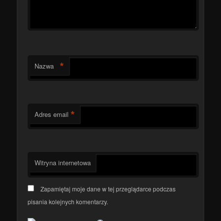
*
Nazwa
*
Adres email
Witryna internetowa
Zapamiętaj moje dane w tej przeglądarce podczas
pisania kolejnych komentarzy.