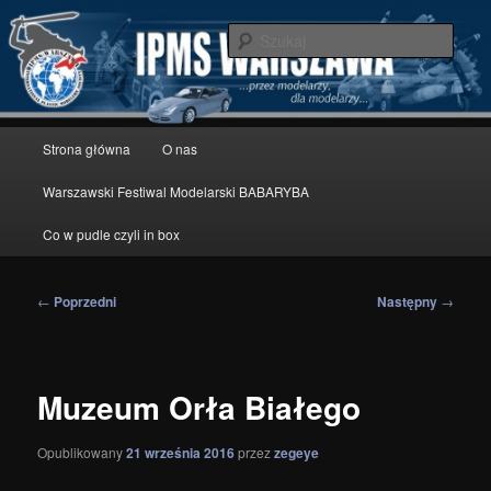
Przeskocz
modelarstwo redukcyjne
do
Szuka
tekstu
IPMS Warszawa
Główne
Strona główna
O nas
menu
Warszawski Festiwal Modelarski BABARYBA
Co w pudle czyli in box
Nawigacja
←
Poprzedni
Następny
→
wpisu
Muzeum Orła Białego
Opublikowany
21 września 2016
przez
zegeye