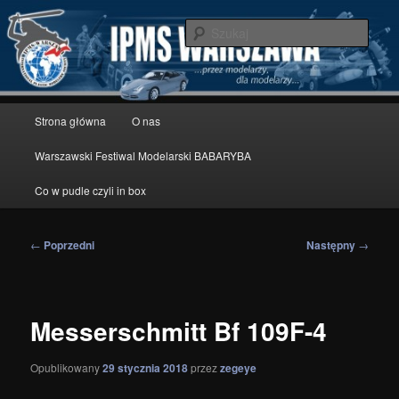
Przeskocz
modelarstwo redukcyjne
do
Szuka
tekstu
IPMS Warszawa
Główne
Strona główna
O nas
menu
Warszawski Festiwal Modelarski BABARYBA
Co w pudle czyli in box
Nawigacja
←
Poprzedni
Następny
→
wpisu
Messerschmitt Bf 109F-4
Opublikowany
29 stycznia 2018
przez
zegeye