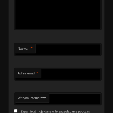
*
Nazwa
*
Adres email
Witryna internetowa
Zapamiętaj moje dane w tej przeglądarce podczas