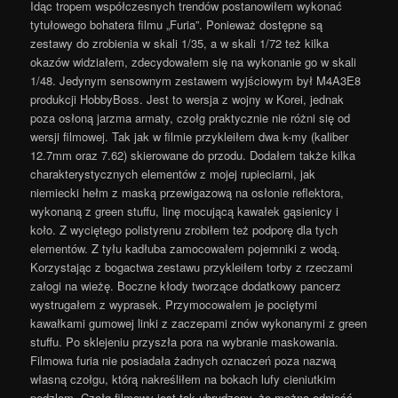
Idąc tropem współczesnych trendów postanowiłem wykonać
tytułowego bohatera filmu „Furia”. Ponieważ dostępne są
zestawy do zrobienia w skali 1/35, a w skali 1/72 też kilka
okazów widziałem, zdecydowałem się na wykonanie go w skali
1/48. Jedynym sensownym zestawem wyjściowym był M4A3E8
produkcji HobbyBoss. Jest to wersja z wojny w Korei, jednak
poza osłoną jarzma armaty, czołg praktycznie nie różni się od
wersji filmowej. Tak jak w filmie przykleiłem dwa k-my (kaliber
12.7mm oraz 7.62) skierowane do przodu. Dodałem także kilka
charakterystycznych elementów z mojej rupieciarni, jak
niemiecki hełm z maską przewigazową na osłonie reflektora,
wykonaną z green stuffu, linę mocującą kawałek gąsienicy i
koło. Z wyciętego polistyrenu zrobiłem też podporę dla tych
elementów. Z tyłu kadłuba zamocowałem pojemniki z wodą.
Korzystając z bogactwa zestawu przykleiłem torby z rzeczami
załogi na wieżę. Boczne kłody tworzące dodatkowy pancerz
wystrugałem z wyprasek. Przymocowałem je pociętymi
kawałkami gumowej linki z zaczepami znów wykonanymi z green
stuffu. Po sklejeniu przyszła pora na wybranie maskowania.
Filmowa furia nie posiadała żadnych oznaczeń poza nazwą
własną czołgu, którą nakreśliłem na bokach lufy cieniutkim
pędzlem. Czołg filmowy jest tak ubrudzony, że można odnieść