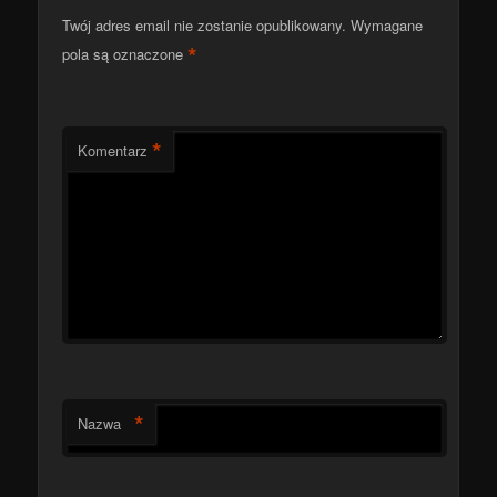
Twój adres email nie zostanie opublikowany.
Wymagane
*
pola są oznaczone
*
Komentarz
*
Nazwa