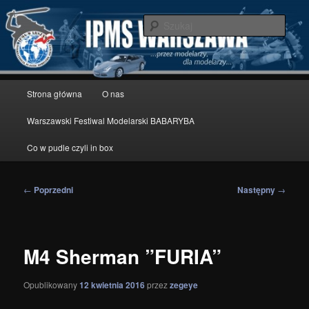
Przeskocz
modelarstwo redukcyjne
do
Szuka
tekstu
IPMS Warszawa
Główne
Strona główna
O nas
menu
Warszawski Festiwal Modelarski BABARYBA
Co w pudle czyli in box
Nawigacja
←
Poprzedni
Następny
→
wpisu
M4 Sherman ”FURIA”
Opublikowany
12 kwietnia 2016
przez
zegeye