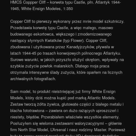
HMCS Coppper Cliff – korweta typu Castle, płn. Atlantyk 1944-
1945, White Ensign Modeles, 1:350
Copper Cliff to pierwszy wykonany przez mnie model szkutniczy.
Przedstawia korwetę typu Castle, a więc małego, masowo
budowanego eskortowca, większego i zmodernizowanego
następcy słynnych Kwiatków (typ Flower). Copper Cliff,
zbudowana i użytkowana przez Kanadyjczyków, pływała w
latach 1944-45 po trasach konwojowych północnego Atlantyku.
Surowe warunki, w jakich przyszło służyć okrętom, wpływały na
szybkie zużycie powłok malarskich. Dlatego moja praca
otrzymała intensywne ślady zużycia, które oparłem na licznych
archiwalnych fotografiach.
Sam model, to produkt nieistniejącej już firmy White Ensign
Models, który dziś można kupić pod marką Atlantic Models.
Zestaw tworzą żółta żywica, glutowate części z białego metalu i
blacha fototrawiona – zawiera on dużo rażących uproszczeń i
niestety, błędów. Przerabiałem właściwie wszystkie elementy.
Posłuzyłem się wieloma zestawami waloryzacyjnymi – głównie
firm North Star Model, L’Arsenal i nasz rodzimy Master. Ponieważ
były to czasy sprzed rewolucji druku 3D i dominacji dodatków