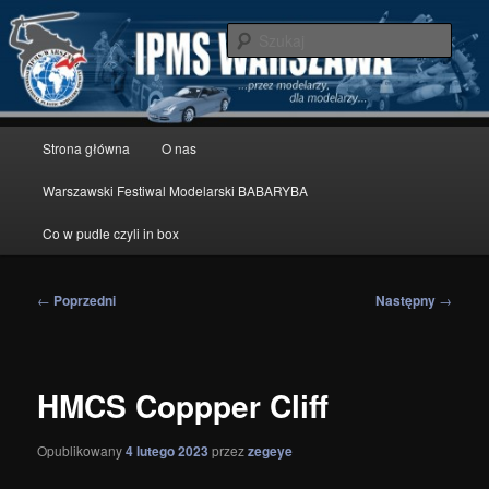
Przeskocz
modelarstwo redukcyjne
do
Szuka
tekstu
IPMS Warszawa
Główne
Strona główna
O nas
menu
Warszawski Festiwal Modelarski BABARYBA
Co w pudle czyli in box
Nawigacja
←
Poprzedni
Następny
→
wpisu
HMCS Coppper Cliff
Opublikowany
4 lutego 2023
przez
zegeye