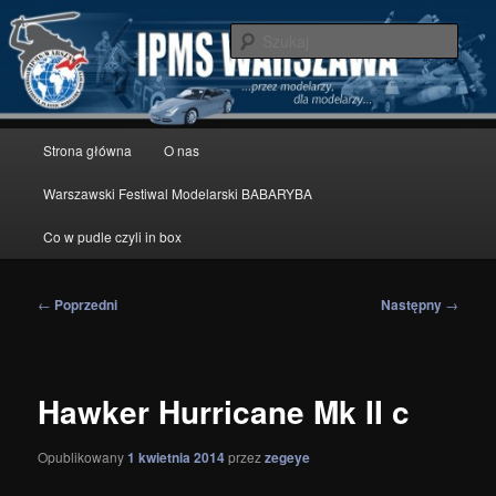
Przeskocz
modelarstwo redukcyjne
do
Szuka
tekstu
IPMS Warszawa
Główne
Strona główna
O nas
menu
Warszawski Festiwal Modelarski BABARYBA
Co w pudle czyli in box
Nawigacja
←
Poprzedni
Następny
→
wpisu
Hawker Hurricane Mk II c
Opublikowany
1 kwietnia 2014
przez
zegeye