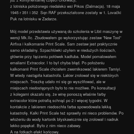
z lotniska położonego niedaleko wsi Prkos (Dalmacja). 18 maja
1945 r 351 i 352 Sqn RAF przekształcone zostały w 1. Lovački
Puk na lotnisku w Zadarze.
Mój model przedstawia używaną do szkolenia w Libii maszynę w
wersji Mk.IIc. Zbudowałem go wykorzystując zestaw ”New Tool”
Airfixa i kalkomanie Print Scale. Sam zestaw jest praktycznie
samo składalny. Szpachlówki użyłem w niedużych ilościach,
głównie przy łączeniu połówek kadłuba. Model pomalowałem
emaliami Extracolor. I to był chyba błąd. Po położeniu
kalkomanii Print Scale chciałem zwerniksować lakierem Tamiyi.
W wtedy nastąpiła katastrofa. Lakier zrolował się w niektórych
miejscach. Troszkę udało mi się go wyszlifować, ale w
miejscach niedostępnych było to nie możliwe. Po konsultacji
z kolegami okazało się, że winę ponoszą właśnie farby
extracolor które potrafią schnąć po 2 i więcej tygodni. W
kontakcie z lakierem niedoschła farba spowodowała lekką
katastrofę. Kalki Print Scale też sprawiły mi nieco problemów. Po
włożeniu do wody kartonik błyskawicznie się zrolował i nadruk
lekko popękał. Było z nim nieco zabawy.
A na fotkach efekt końcowy.