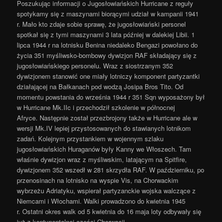
Poszukując informacji o Jugosłowiańskich Hurricane z reguły
spotykamy się z maszynami biorącymi udział w kampanii 1941
r. Mało kto zdaje sobie sprawę, że jugosłowiański personel
spotkał się z tymi maszynami 3 lata później w dalekiej Libii. 1
lipca 1944 r na lotnisku Benina niedaleko Bengazi powołano do
życia 351 myśliwsko-bombowy dywizjon RAF składający się z
jugosłowiańskiego personelu. Wraz z siostrzanym 352
dywizjonem stanowić one miały lotniczy komponent partyzantki
działającej na Bałkanach pod wodzą Josipa Bros Tito. Od
momentu powstania do września 1944 r 351 Sqn wyposażony był
w Hurricane Mk.IIc i przechodził szkolenie w północnej
Afryce. Następnie został przezbrojony także w Hurricane ale w
wersji Mk.IV lepiej przystosowanych do stawianych lotnikom
zadań. Kolejnym przystankiem w wojennym szlaku
jugosłowiańskich Huraganów były Kanny we Włoszech. Tam
właśnie dywizjon wraz z myśliwskim, latającym na Spitfire,
dywizjonem 352 wszedł w 281 skrzydła RAF. W październiku, po
przenosinach na lotnisko na wyspie Vis, na Chorwackim
wybrzeżu Adriatyku, wspierał partyzanckie wojska walczące z
Niemcami i Włochami. Walki prowadzono do kwietnia 1945
r. Ostatni okres walk od 5 kwietnia do 16 maja loty odbywały się
już z kontynentalnej części Chorwacji,