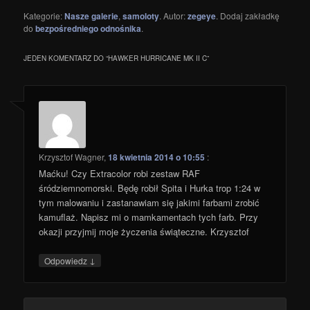
Kategorie:
Nasze galerie
,
samoloty
. Autor:
zegeye
. Dodaj zakładkę
do
bezpośredniego odnośnika
.
JEDEN KOMENTARZ DO “
HAWKER HURRICANE MK II C
”
Krzysztof Wagner
,
18 kwietnia 2014 o 10:55
:
Maćku! Czy Extracolor robi zestaw RAF
śródziemnomorski. Będę robił Spita i Hurka trop 1:24 w
tym malowaniu i zastanawiam się jakimi farbami zrobić
kamuflaż. Napisz mi o mamkamentach tych farb. Przy
okazji przyjmij moje życzenia świąteczne. Krzysztof
↓
Odpowiedz