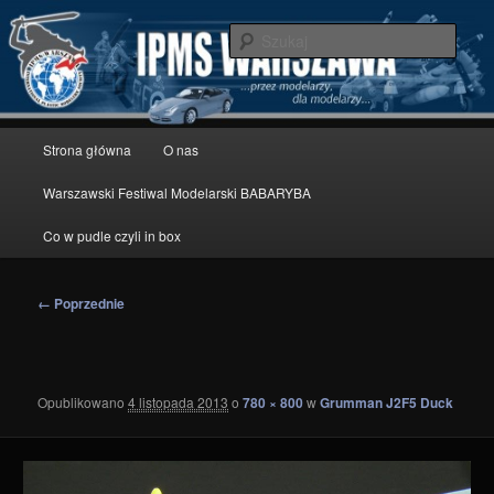
Przeskocz
modelarstwo redukcyjne
do
Szuka
tekstu
IPMS Warszawa
Główne
Strona główna
O nas
menu
Warszawski Festiwal Modelarski BABARYBA
Co w pudle czyli in box
Nawigacja
← Poprzednie
po
obrazkach
Opublikowano
4 listopada 2013
o
780 × 800
w
Grumman J2F5 Duck