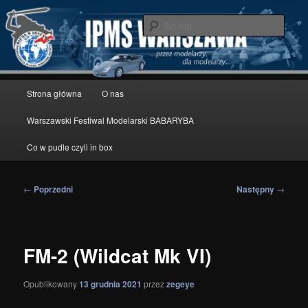
Przeskocz
modelarstwo redukcyjne
do
Szuka
tekstu
IPMS Warszawa
Główne
Strona główna
O nas
menu
Warszawski Festiwal Modelarski BABARYBA
Co w pudle czyli in box
Nawigacja
←
Poprzedni
Następny
→
wpisu
FM-2 (Wildcat Mk VI)
Opublikowany
13 grudnia 2021
przez
zegeye