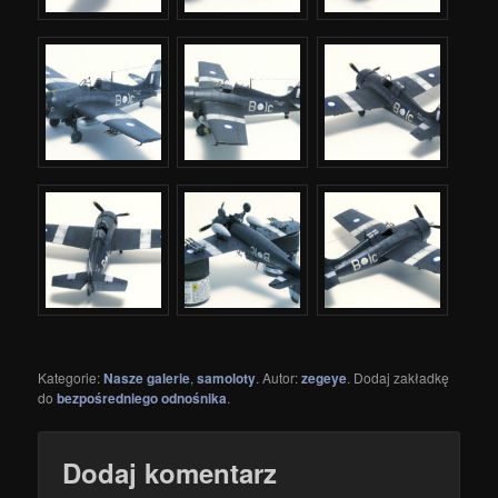
Kategorie:
Nasze galerie
,
samoloty
. Autor:
zegeye
. Dodaj zakładkę
do
bezpośredniego odnośnika
.
Dodaj komentarz