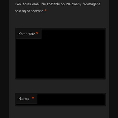
Twój adres email nie zostanie opublikowany.
Wymagane
*
pola są oznaczone
*
Komentarz
*
Nazwa