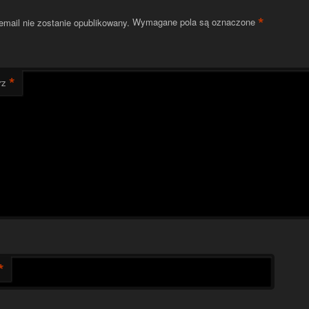
*
email nie zostanie opublikowany.
Wymagane pola są oznaczone
*
rz
*