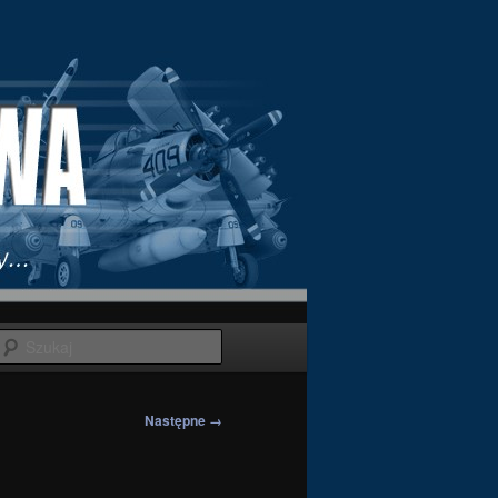
Szukaj
Następne →