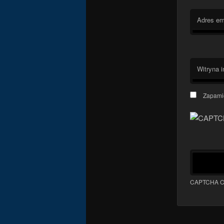
Adres em
Witryna i
Zapamię
CAPTCHA C