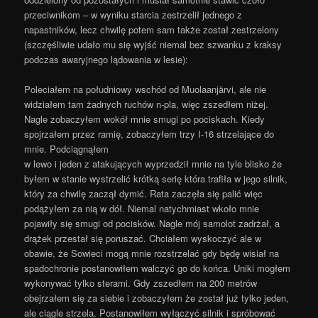
przeciwnikom – w wyniku starcia zestrzelił jednego z
napastników, lecz chwilę potem sam także został zestrzelony
(szczęśliwie udało mu się wyjść niemal bez szwanku z kraksy
podczas awaryjnego lądowania w lesie):
Poleciałem na południowy wschód od Muolaanjärvi, ale nie
widziałem tam żadnych ruchów n-pla, więc zszedłem niżej.
Nagle zobaczyłem wokół mnie smugi po pociskach. Kiedy
spojrzałem przez ramię, zobaczyłem trzy I-16 strzelające do
mnie. Podciągnąłem
w lewo i jeden z atakujących wyprzedził mnie na tyle blisko że
byłem w stanie wystrzelić krótką serię która trafiła w jego silnik,
który za chwilę zaczął dymić. Rata zaczęła się palić więc
podążyłem za nią w dół. Niemal natychmiast wkoło mnie
pojawiły się smugi od pocisków. Nagle mój samolot zadrżał, a
drążek przestał się poruszać. Chciałem wyskoczyć ale w
obawie, że Sowieci mogą mnie rozstrzelać gdy będę wisiał na
spadochronie postanowiłem walczyć go do końca. Uniki mogłem
wykonywać tylko sterami. Gdy zszedłem na 200 metrów
obejrzałem się za siebie i zobaczyłem że został już tylko jeden,
ale ciągle strzela. Postanowiłem wyłączyć silnik i spróbować