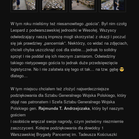
W tym roku mieliśmy też niesamowitego „gościa”. Był nim czołg
Leopard z podwarszawskiej jednostki w Wesołej. Wszyscy
odwiedzający naszą imprezę mogli skorzystać z okazji i poczuć
się jak prawdziwy „pancerniak”. Niektórzy, co widać na zdjęciach,
chcieli chyba uszczknąć coś dla siebie….jednak to solidny
sprzęt i nie poddał się ich niecnym zamiarom. Odwiedziny
takiego nietypowego gościa to jednak duże przedsięwzięcie
logistyczne. No i nie załatwia się tego ot tak… na tzw. gębę
dlatego…
W tym miejscu chciałem też złożyć najserdeczniejsze
podziękowania dla Sztabu Generalnego Wojska Polskiego, który
objął nas patronatem i Szefa Sztabu Generalnego Wojska
Polskiego gen.
Rajmunda T. Andrzejczaka
, który był naszym
gościem
i osobiście wręczał swoje nagrody, czym jesteśmy niezmiernie
zaszczyceni. Kolejne podziękowania dla dowódcy 1
Warszawskiej Brygady Pancernej im. Tadeusza Kościuszki