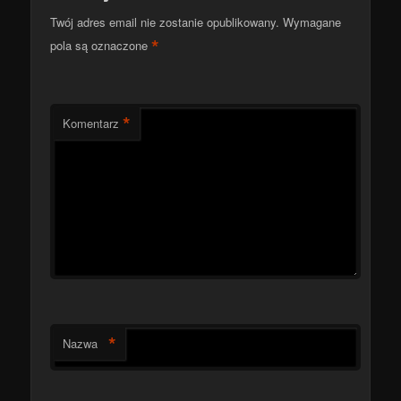
Twój adres email nie zostanie opublikowany.
Wymagane
*
pola są oznaczone
*
Komentarz
*
Nazwa