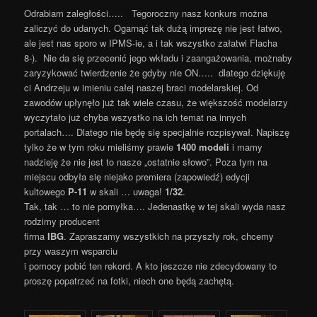
Odrabiam zaległości….. Tegoroczny nasz konkurs można
zaliczyć do udanych. Ogarnąć tak dużą imprezę nie jest łatwo,
ale jest nas sporo w IPMS-ie, a i tak wszystko załatwi Flacha
8-). Nie da się przecenić jego wkładu i zaangażowania, możnaby
zaryzykować twierdzenie że gdyby nie ON….. dlatego dziękuję
ci Andrzeju w imieniu całej naszej braci modelarskiej. Od
zawodów upłynęło już tak wiele czasu, że większość modelarzy
wyczytało już chyba wszystko na ich temat na innych
portalach…. Dlatego nie będę się specjalnie rozpisywał. Napiszę
tylko że w tym roku mieliśmy prawie
1400 modeli
i mamy
nadzieję że nie jest to nasze „ostatnie słowo”. Poza tym na
miejscu odbyła się niejako premiera (zapowiedź) edycji
kultowego
P-11
w skali … uwaga!
1/32
.
Tak, tak … to nie pomyłka…. Jedenastkę w tej skali wyda nasz
rodzimy producent
firma
IBG
. Zapraszamy wszystkich na przyszły rok, chcemy
przy waszym wsparciu
i pomocy pobić ten rekord. A kto jeszcze nie zdecydowany to
proszę popatrzeć na fotki, niech one będą zachętą.