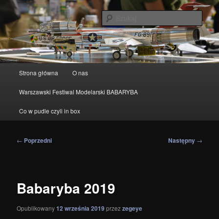
Przeskocz
modelarstwo redukcyjne
do
Szuka
tekstu
IPMS Warszawa
Główne
Strona główna
O nas
menu
Warszawski Festiwal Modelarski BABARYBA
Co w pudle czyli in box
Nawigacja
←
Poprzedni
Następny
→
wpisu
Babaryba 2019
Opublikowany
12 września 2019
przez
zegeye