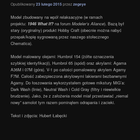
Opublikowany
23 lutego 2015
przez
zegeye
Model zbudowany na wpół relaksacyjne (w ramach
projektu:
1946 What If?
na forum
Modeler’s Aliance
). Bazą był
stary (oryginalny) produkt Hobby Craft (obecnie można nabyć
przepak/kopię sygnowaną przez naszego stołecznego
Chematica).
Model malowany olejami: Humbrol 154 (żółte oznaczenia
szybkiej identyfikacji), Humbrol 65 (spód) oraz akrylami: Agama
A36M i 07M (góra). V-1 po całości pomalowany akrylem Agamy
F7M. Całość zabezpieczona akrylowymi lakierami bezbarwnymi
Agamy. Do łoszowania wykorzystałem gotowe mikstury MiG’a:
Dark Wash (linie), Neutral Wash i Cold Gray (filtry i niewielkie
brudzenie). Jako, że z założenia model miał przestawiać „niemal
nowy” samolot tym razem pominąłem odrapania i zacieki.
Tekst i zdjęcia: Hubert Łabęcki