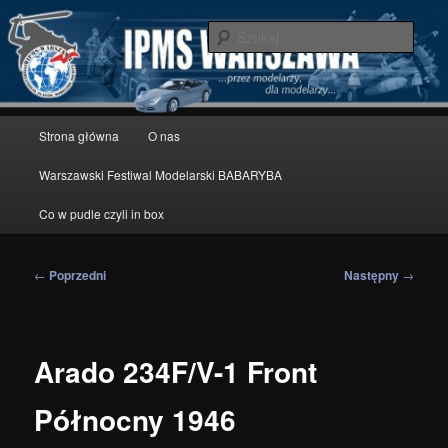
Przeskocz
modelarstwo redukcyjne
do
Szuka
tekstu
IPMS Warszawa
Główne
Strona główna
O nas
menu
Warszawski Festiwal Modelarski BABARYBA
Co w pudle czyli in box
Nawigacja
←
Poprzedni
Następny
→
wpisu
Arado 234F/V-1 Front
Północny 1946